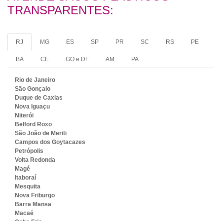
TRANSPARENTES:
RJ
MG
ES
SP
PR
SC
RS
PE
BA
CE
GO e DF
AM
PA
Rio de Janeiro
São Gonçalo
Duque de Caxias
Nova Iguaçu
Niterói
Belford Roxo
São João de Meriti
Campos dos Goytacazes
Petrópolis
Volta Redonda
Magé
Itaboraí
Mesquita
Nova Friburgo
Barra Mansa
Macaé