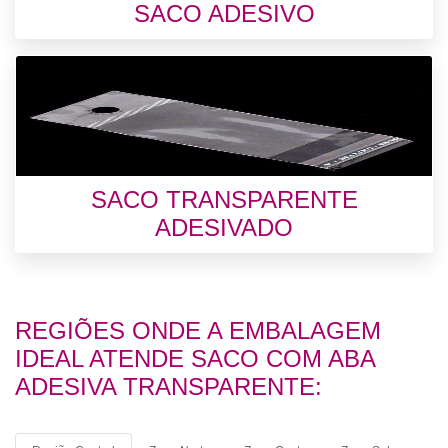
SACO ADESIVO
SACO TRANSPARENTE
ADESIVADO
REGIÕES ONDE A EMBALAGEM
IDEAL ATENDE SACO COM ABA
ADESIVA TRANSPARENTE: