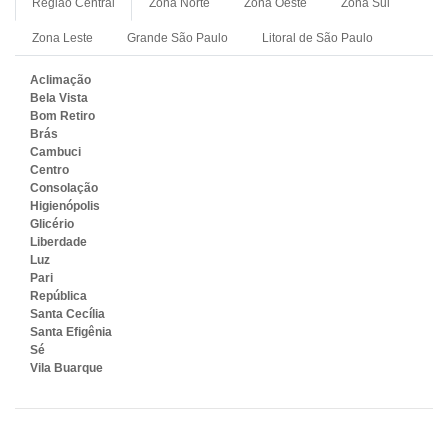
Região Central
Zona Norte
Zona Oeste
Zona Sul
Zona Leste
Grande São Paulo
Litoral de São Paulo
Aclimação
Bela Vista
Bom Retiro
Brás
Cambuci
Centro
Consolação
Higienópolis
Glicério
Liberdade
Luz
Pari
República
Santa Cecília
Santa Efigênia
Sé
Vila Buarque