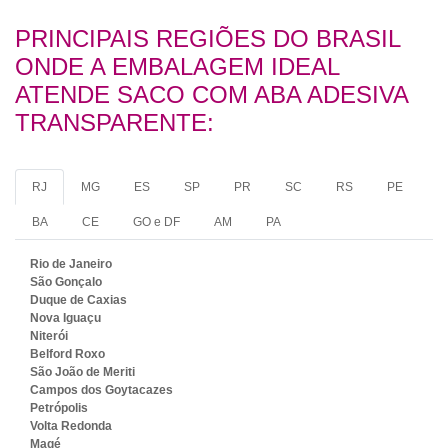
PRINCIPAIS REGIÕES DO BRASIL
ONDE A EMBALAGEM IDEAL
ATENDE SACO COM ABA ADESIVA
TRANSPARENTE:
RJ
MG
ES
SP
PR
SC
RS
PE
BA
CE
GO e DF
AM
PA
Rio de Janeiro
São Gonçalo
Duque de Caxias
Nova Iguaçu
Niterói
Belford Roxo
São João de Meriti
Campos dos Goytacazes
Petrópolis
Volta Redonda
Magé