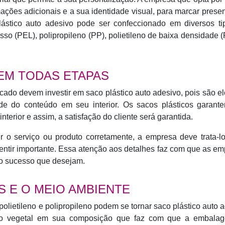
rmações adicionais e a sua identidade visual, para marcar pres
ástico auto adesivo pode ser confeccionado em diversos ti
presso (PEL), polipropileno (PP), polietileno de baixa densidade
 EM TODAS ETAPAS
do devem investir em saco plástico auto adesivo, pois são e
ade do conteúdo em seu interior. Os sacos plásticos garant
nterior e assim, a satisfação do cliente será garantida.
r o serviço ou produto corretamente, a empresa deve trata-l
ntir importante. Essa atenção aos detalhes faz com que as e
o sucesso que desejam.
 E O MEIO AMBIENTE
olietileno e polipropileno podem se tornar saco plástico auto 
ido vegetal em sua composição que faz com que a embala