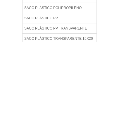
SACO PLÁSTICO POLIPROPILENO
SACO PLÁSTICO PP
SACO PLÁSTICO PP TRANSPARENTE
SACO PLÁSTICO TRANSPARENTE 15X20
SACO PLÁSTICO TRANSPARENTE COM
ADESIVO
SACO PLÁSTICO TRANSPARENTE PARA
EMBALAGEM
SACO PLÁSTICO TRANSPARENTE PARA
ROUPAS
SACO PLÁSTICO ZIP
SACO PP PERSONALIZADO
SACO TRANSPARENTE ADESIVADO
SACOLA COM ADESIVO