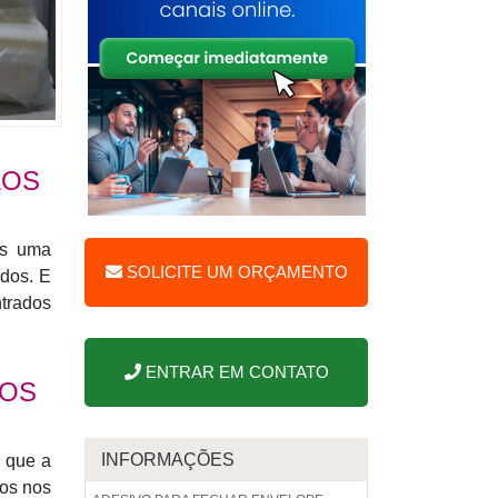
LOS
es uma
SOLICITE UM ORÇAMENTO
odos. E
trados
ENTRAR EM CONTATO
COS
INFORMAÇÕES
m que a
dos nos