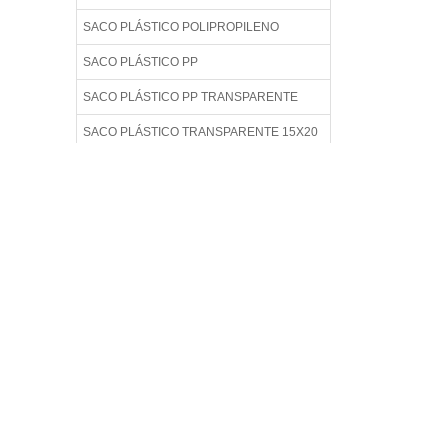
SACO PLÁSTICO POLIPROPILENO
SACO PLÁSTICO PP
SACO PLÁSTICO PP TRANSPARENTE
SACO PLÁSTICO TRANSPARENTE 15X20
SACO PLÁSTICO TRANSPARENTE COM
ADESIVO
SACO PLÁSTICO TRANSPARENTE PARA
EMBALAGEM
SACO PLÁSTICO TRANSPARENTE PARA
ROUPAS
SACO PLÁSTICO ZIP
SACO PP PERSONALIZADO
SACO TRANSPARENTE ADESIVADO
SACOLA COM ADESIVO