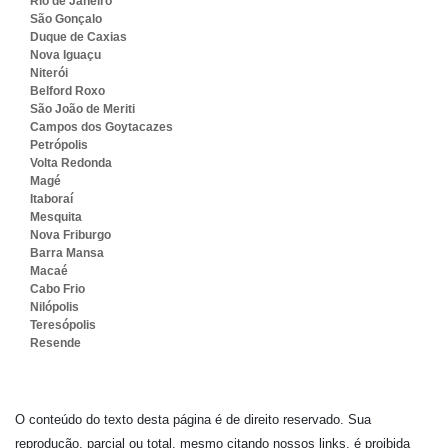
Rio de Janeiro
São Gonçalo
Duque de Caxias
Nova Iguaçu
Niterói
Belford Roxo
São João de Meriti
Campos dos Goytacazes
Petrópolis
Volta Redonda
Magé
Itaboraí
Mesquita
Nova Friburgo
Barra Mansa
Macaé
Cabo Frio
Nilópolis
Teresópolis
Resende
O conteúdo do texto desta página é de direito reservado. Sua
reprodução, parcial ou total, mesmo citando nossos links, é proibida