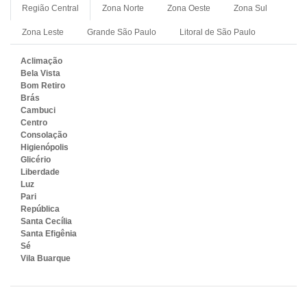
Região Central
Zona Norte
Zona Oeste
Zona Sul
Zona Leste
Grande São Paulo
Litoral de São Paulo
Aclimação
Bela Vista
Bom Retiro
Brás
Cambuci
Centro
Consolação
Higienópolis
Glicério
Liberdade
Luz
Pari
República
Santa Cecília
Santa Efigênia
Sé
Vila Buarque