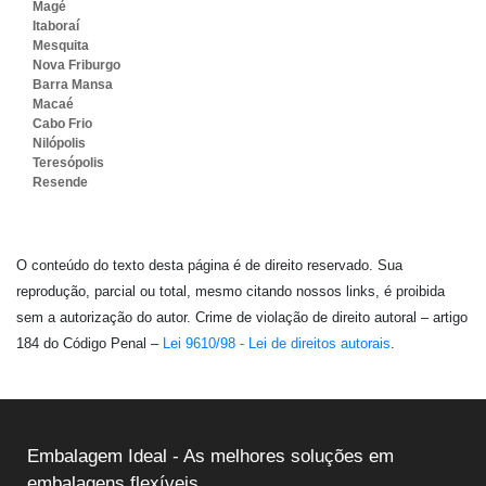
Magé
Itaboraí
Mesquita
Nova Friburgo
Barra Mansa
Macaé
Cabo Frio
Nilópolis
Teresópolis
Resende
O conteúdo do texto desta página é de direito reservado. Sua
reprodução, parcial ou total, mesmo citando nossos links, é proibida
sem a autorização do autor. Crime de violação de direito autoral – artigo
184 do Código Penal –
Lei 9610/98 - Lei de direitos autorais
.
Embalagem Ideal - As melhores soluções em
embalagens flexíveis