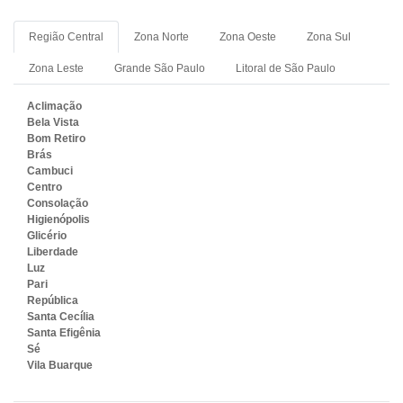
Região Central
Zona Norte
Zona Oeste
Zona Sul
Zona Leste
Grande São Paulo
Litoral de São Paulo
Aclimação
Bela Vista
Bom Retiro
Brás
Cambuci
Centro
Consolação
Higienópolis
Glicério
Liberdade
Luz
Pari
República
Santa Cecília
Santa Efigênia
Sé
Vila Buarque