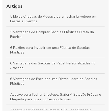
Artigos
Saco Plástico Transparente com Adesivo: A Solução Prática
para Armazenamento e Organização
5 Ideias Criativas de Adesivo para Fechar Envelope em
Festas e Eventos
Adesivos para Embalagens Plásticas que Transformam Seu
Produto em Destaque
5 Vantagens de Comprar Sacolas Plásticas Direto da
Fábrica
6 Razões para Investir em uma Fábrica de Sacolas
Plásticas
6 Vantagens das Sacolas de Papel Personalizadas no
Atacado
6 Vantagens de Escolher uma Distribuidora de Sacolas
Plásticas
Adesivo para Fechar Envelope: Saiba A Solução Prática e
Elegante para Suas Correspondências
Adesivo para Fechar Envelope: A Solução Prática e