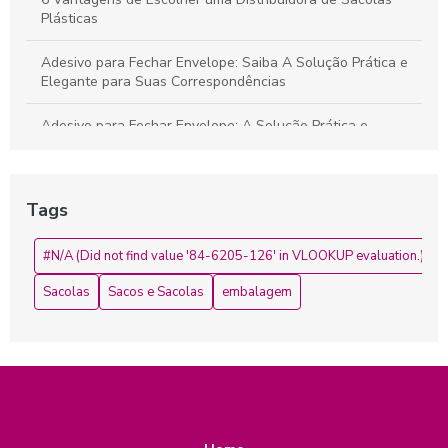
Plásticas
Adesivo para Fechar Envelope: Saiba A Solução Prática e
Elegante para Suas Correspondências
Adesivo para Fechar Envelope: A Solução Prática e
Elegante para Suas Correspondências
Adesivo para Fechar Envelope: Como Escolher o Ideal para
Tags
Suas Necessidades
Adesivo para Fechar Envelope: Como Escolher o Melhor
#N/A (Did not find value '84-6205-126' in VLOOKUP evaluation.)
para Suas Necessidades
Sacolas
Sacos e Sacolas
embalagem
Adesivo para Fechar Envelope: Ideias Criativas e Práticas
Adesivo para Fechar Envelope: Praticidade e Estilo
Adesivos para Embalagens Plásticas Incríveis
Adesivos para Embalagens Plásticas que Transformam Seu