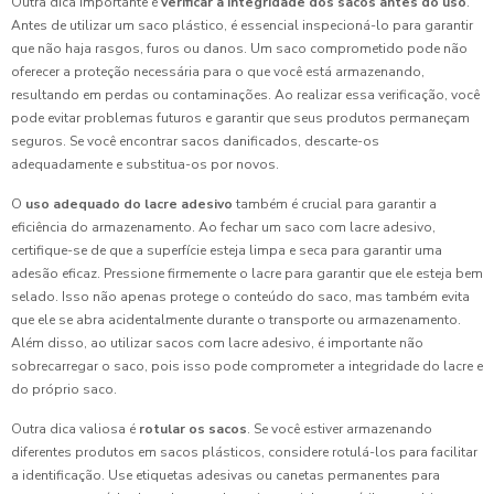
Outra dica importante é
verificar a integridade dos sacos antes do uso
.
Antes de utilizar um saco plástico, é essencial inspecioná-lo para garantir
que não haja rasgos, furos ou danos. Um saco comprometido pode não
oferecer a proteção necessária para o que você está armazenando,
resultando em perdas ou contaminações. Ao realizar essa verificação, você
pode evitar problemas futuros e garantir que seus produtos permaneçam
seguros. Se você encontrar sacos danificados, descarte-os
adequadamente e substitua-os por novos.
O
uso adequado do lacre adesivo
também é crucial para garantir a
eficiência do armazenamento. Ao fechar um saco com lacre adesivo,
certifique-se de que a superfície esteja limpa e seca para garantir uma
adesão eficaz. Pressione firmemente o lacre para garantir que ele esteja bem
selado. Isso não apenas protege o conteúdo do saco, mas também evita
que ele se abra acidentalmente durante o transporte ou armazenamento.
Além disso, ao utilizar sacos com lacre adesivo, é importante não
sobrecarregar o saco, pois isso pode comprometer a integridade do lacre e
do próprio saco.
Outra dica valiosa é
rotular os sacos
. Se você estiver armazenando
diferentes produtos em sacos plásticos, considere rotulá-los para facilitar
a identificação. Use etiquetas adesivas ou canetas permanentes para