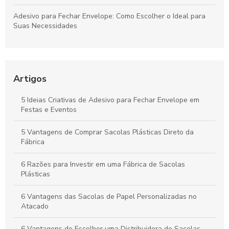
Adesivo para Fechar Envelope: Como Escolher o Ideal para
Suas Necessidades
Sacolas Plásticas Personalizadas Preço: Como Encontrar as
Melhores Ofertas e Garantir Qualidade
Artigos
Saco Plástico Transparente com Adesivo: A Solução Prática
para Armazenamento e Organização
5 Ideias Criativas de Adesivo para Fechar Envelope em
Festas e Eventos
Adesivos para Embalagens Plásticas que Transformam Seu
Produto em Destaque
5 Vantagens de Comprar Sacolas Plásticas Direto da
Fábrica
6 Razões para Investir em uma Fábrica de Sacolas
Plásticas
6 Vantagens das Sacolas de Papel Personalizadas no
Atacado
6 Vantagens de Escolher uma Distribuidora de Sacolas