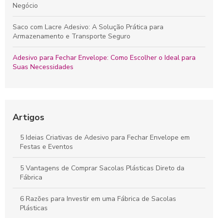
Negócio
Saco com Lacre Adesivo: A Solução Prática para
Armazenamento e Transporte Seguro
Adesivo para Fechar Envelope: Como Escolher o Ideal para
Suas Necessidades
Sacolas Plásticas Personalizadas Preço: Como Encontrar as
Melhores Ofertas e Garantir Qualidade
Artigos
Saco Plástico Transparente com Adesivo: A Solução Prática
para Armazenamento e Organização
5 Ideias Criativas de Adesivo para Fechar Envelope em
Festas e Eventos
Adesivos para Embalagens Plásticas que Transformam Seu
Produto em Destaque
5 Vantagens de Comprar Sacolas Plásticas Direto da
Fábrica
6 Razões para Investir em uma Fábrica de Sacolas
Plásticas