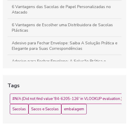
6 Vantagens das Sacolas de Papel Personalizadas no
Atacado
6 Vantagens de Escolher uma Distribuidora de Sacolas
Plásticas
Adesivo para Fechar Envelope: Saiba A Solução Prática e
Elegante para Suas Correspondências
Adesivo para Fechar Envelope: A Solução Prática e
Elegante para Suas Correspondências
Adesivo para Fechar Envelope: Como Escolher o Ideal para
Tags
Suas Necessidades
Adesivo para Fechar Envelope: Como Escolher o Melhor
#N/A (Did not find value '84-6205-126' in VLOOKUP evaluation.)
para Suas Necessidades
Sacolas
Sacos e Sacolas
embalagem
Adesivo para Fechar Envelope: Ideias Criativas e Práticas
Adesivo para Fechar Envelope: Praticidade e Estilo