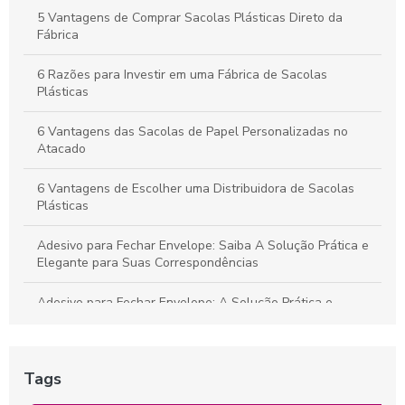
Produto em Destaque
5 Vantagens de Comprar Sacolas Plásticas Direto da
Fábrica
6 Razões para Investir em uma Fábrica de Sacolas
Plásticas
6 Vantagens das Sacolas de Papel Personalizadas no
Atacado
6 Vantagens de Escolher uma Distribuidora de Sacolas
Plásticas
Adesivo para Fechar Envelope: Saiba A Solução Prática e
Elegante para Suas Correspondências
Adesivo para Fechar Envelope: A Solução Prática e
Elegante para Suas Correspondências
Adesivo para Fechar Envelope: Como Escolher o Ideal para
Tags
Suas Necessidades