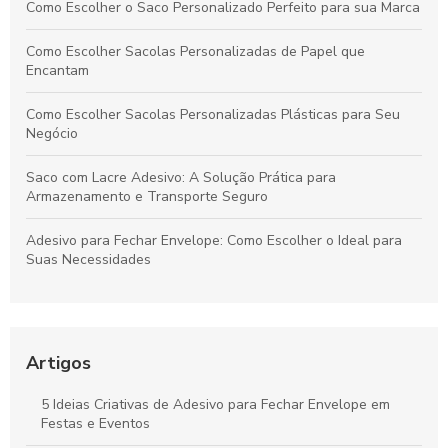
Como Escolher o Saco Personalizado Perfeito para sua Marca
Como Escolher Sacolas Personalizadas de Papel que
Encantam
Como Escolher Sacolas Personalizadas Plásticas para Seu
Negócio
Saco com Lacre Adesivo: A Solução Prática para
Armazenamento e Transporte Seguro
Adesivo para Fechar Envelope: Como Escolher o Ideal para
Suas Necessidades
Sacolas Plásticas Personalizadas Preço: Como Encontrar as
Melhores Ofertas e Garantir Qualidade
Artigos
Saco Plástico Transparente com Adesivo: A Solução Prática
para Armazenamento e Organização
5 Ideias Criativas de Adesivo para Fechar Envelope em
Festas e Eventos
Adesivos para Embalagens Plásticas que Transformam Seu