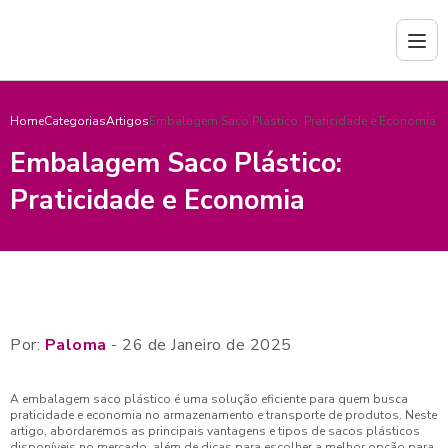
Home
Categorias
Artigos
Embalagem Saco Plástico: Praticidade e Economia
Embalagem Saco Plástico:
Praticidade e Economia
Por:
Paloma
- 26 de Janeiro de 2025
A embalagem saco plástico é uma solução eficiente para quem busca
praticidade e economia no armazenamento e transporte de produtos. Neste
artigo, abordaremos as principais vantagens e tipos de sacos plásticos
disponíveis no mercado, além de dicas para escolher a melhor opção para