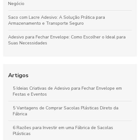
Negócio
Saco com Lacre Adesivo: A Solução Prática para
Armazenamento e Transporte Seguro
Adesivo para Fechar Envelope: Como Escolher o Ideal para
Suas Necessidades
Sacolas Plásticas Personalizadas Preço: Como Encontrar as
Melhores Ofertas e Garantir Qualidade
Artigos
Saco Plástico Transparente com Adesivo: A Solução Prática
para Armazenamento e Organização
5 Ideias Criativas de Adesivo para Fechar Envelope em
Festas e Eventos
Adesivos para Embalagens Plásticas que Transformam Seu
Produto em Destaque
5 Vantagens de Comprar Sacolas Plásticas Direto da
Fábrica
6 Razões para Investir em uma Fábrica de Sacolas
Plásticas