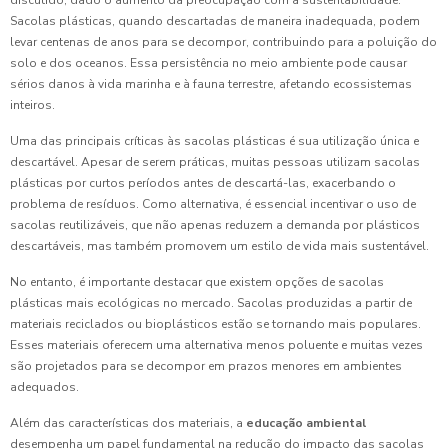
discutido, dado o aumento da preocupação com a sustentabilidade.
Sacolas plásticas, quando descartadas de maneira inadequada, podem
levar centenas de anos para se decompor, contribuindo para a poluição do
solo e dos oceanos. Essa persistência no meio ambiente pode causar
sérios danos à vida marinha e à fauna terrestre, afetando ecossistemas
inteiros.
Uma das principais críticas às sacolas plásticas é sua utilização única e
descartável. Apesar de serem práticas, muitas pessoas utilizam sacolas
plásticas por curtos períodos antes de descartá-las, exacerbando o
problema de resíduos. Como alternativa, é essencial incentivar o uso de
sacolas reutilizáveis, que não apenas reduzem a demanda por plásticos
descartáveis, mas também promovem um estilo de vida mais sustentável.
No entanto, é importante destacar que existem opções de sacolas
plásticas mais ecológicas no mercado. Sacolas produzidas a partir de
materiais reciclados ou bioplásticos estão se tornando mais populares.
Esses materiais oferecem uma alternativa menos poluente e muitas vezes
são projetados para se decompor em prazos menores em ambientes
adequados.
Além das características dos materiais, a
educação ambiental
desempenha um papel fundamental na redução do impacto das sacolas