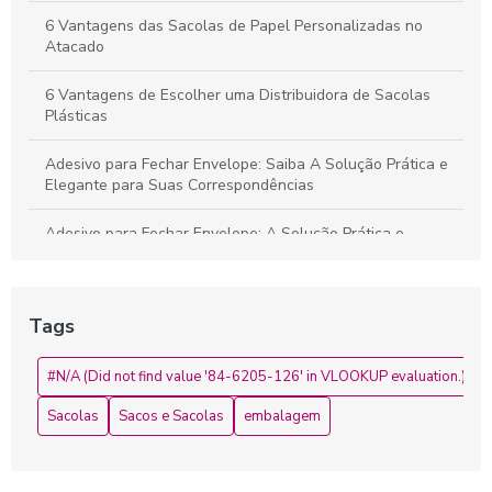
6 Vantagens das Sacolas de Papel Personalizadas no
Atacado
6 Vantagens de Escolher uma Distribuidora de Sacolas
Plásticas
Adesivo para Fechar Envelope: Saiba A Solução Prática e
Elegante para Suas Correspondências
Adesivo para Fechar Envelope: A Solução Prática e
Elegante para Suas Correspondências
Adesivo para Fechar Envelope: Como Escolher o Ideal para
Tags
Suas Necessidades
Adesivo para Fechar Envelope: Como Escolher o Melhor
#N/A (Did not find value '84-6205-126' in VLOOKUP evaluation.)
para Suas Necessidades
Sacolas
Sacos e Sacolas
embalagem
Adesivo para Fechar Envelope: Ideias Criativas e Práticas
Adesivo para Fechar Envelope: Praticidade e Estilo