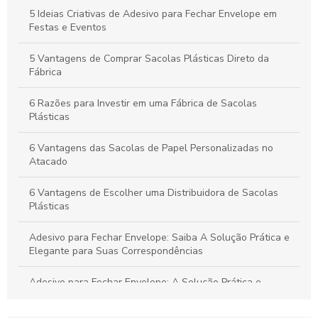
para Armazenamento e Organização
5 Ideias Criativas de Adesivo para Fechar Envelope em
Festas e Eventos
Adesivos para Embalagens Plásticas que Transformam Seu
Produto em Destaque
5 Vantagens de Comprar Sacolas Plásticas Direto da
Fábrica
6 Razões para Investir em uma Fábrica de Sacolas
Plásticas
6 Vantagens das Sacolas de Papel Personalizadas no
Atacado
6 Vantagens de Escolher uma Distribuidora de Sacolas
Plásticas
Adesivo para Fechar Envelope: Saiba A Solução Prática e
Elegante para Suas Correspondências
Adesivo para Fechar Envelope: A Solução Prática e
Elegante para Suas Correspondências