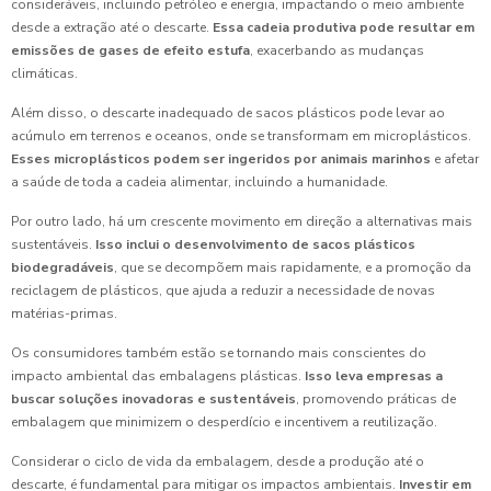
consideráveis, incluindo petróleo e energia, impactando o meio ambiente
desde a extração até o descarte.
Essa cadeia produtiva pode resultar em
emissões de gases de efeito estufa
, exacerbando as mudanças
climáticas.
Além disso, o descarte inadequado de sacos plásticos pode levar ao
acúmulo em terrenos e oceanos, onde se transformam em microplásticos.
Esses microplásticos podem ser ingeridos por animais marinhos
e afetar
a saúde de toda a cadeia alimentar, incluindo a humanidade.
Por outro lado, há um crescente movimento em direção a alternativas mais
sustentáveis.
Isso inclui o desenvolvimento de sacos plásticos
biodegradáveis
, que se decompõem mais rapidamente, e a promoção da
reciclagem de plásticos, que ajuda a reduzir a necessidade de novas
matérias-primas.
Os consumidores também estão se tornando mais conscientes do
impacto ambiental das embalagens plásticas.
Isso leva empresas a
buscar soluções inovadoras e sustentáveis
, promovendo práticas de
embalagem que minimizem o desperdício e incentivem a reutilização.
Considerar o ciclo de vida da embalagem, desde a produção até o
descarte, é fundamental para mitigar os impactos ambientais.
Investir em