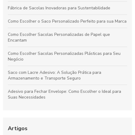
Fábrica de Sacolas Inovadoras para Sustentabilidade
Como Escolher o Saco Personalizado Perfeito para sua Marca
Como Escolher Sacolas Personalizadas de Papel que
Encantam
Como Escolher Sacolas Personalizadas Plásticas para Seu
Negócio
Saco com Lacre Adesivo: A Solução Prática para
Armazenamento e Transporte Seguro
Adesivo para Fechar Envelope: Como Escolher o Ideal para
Suas Necessidades
Sacolas Plásticas Personalizadas Preço: Como Encontrar as
Melhores Ofertas e Garantir Qualidade
Artigos
Saco Plástico Transparente com Adesivo: A Solução Prática