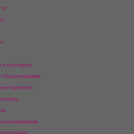
rca
cio
ns
a o seu Negócio
 e Sustentabilidade
ens Imperdíveis
novadoras
cio
a Sustentabilidade
 Sustentáveis