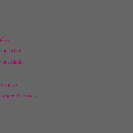
gócio
r qualidade
r qualidade
u negócio
alagens Plásticas