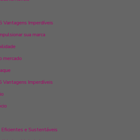
s
 5 Vantagens Imperdíveis
impulsionar sua marca
bilidade
no mercado
taque
 5 Vantagens Imperdíveis
io
ócio
 Eficientes e Sustentáveis