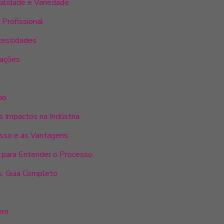
ualidade e Variedade
 Profissional
ecessidades
cações
io
s Impactos na Indústria
esso e as Vantagens
o para Entender o Processo
s: Guia Completo
gem