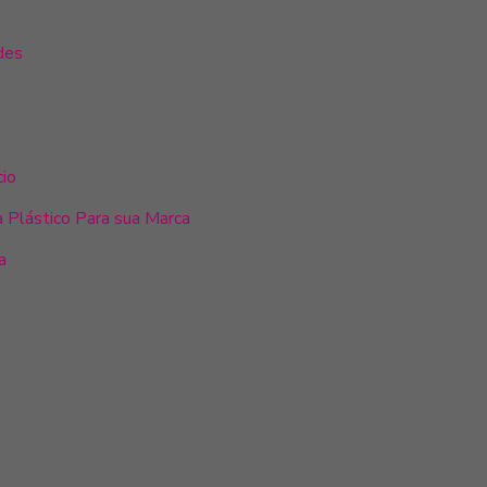
des
cio
 Plástico Para sua Marca
a