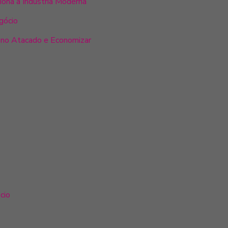
iona a Indústria Moderna
gócio
 no Atacado e Economizar
cio