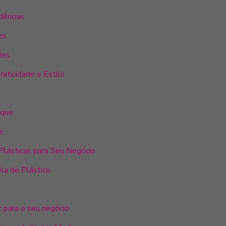
dências
es
des
aticidade e Estilo
aque
e
Plásticas para Seu Negócio
la de Plástico
 para o seu negócio